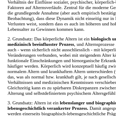
Verhältnis der Einflüsse sozialer, psychischer, körperlich
Faktoren auf Alternsverläufe. Zentral für die moderne Ger
die grundlegende Annahme (aber auch empirisch bestätig
Beobachtung), dass diese Dynamik nicht einseitig nur in
Verlusten weist, sondern dass es auch im höheren und ho
Lebensalter zu Gewinnen kommen kann.
2. Grundsatz: Das körperliche Altern ist ein
biologisch u
medizinisch beeinflusster Prozess
, und Alternsprozesse
auch - wenn sicherlich nicht ausschliesslich - mit körperl
Veränderungen verbunden, wobei mit steigendem Alter kö
funktionale Einschränkungen und hirnorganische Erkran
häufiger werden. Körperlich wird konzeptuell häufig zwi
normalem Altern und krankhaftem Altern unterschieden (
das, was als normal bzw. krankhaft gilt, je nach gesellsch
Verhältnissen und medizinischen Kenntnissen verschiebe
Gleichzeitig kann es zu spürbaren Diskrepanzen zwischen
Alterung und selbstdefiniertem psychischem Altersgefü
3. Grundsatz: Altern ist ein
lebenslanger und biographi
lebensgeschichtlich verankerter Prozess.
Damit angesp
werden einerseits biographisch-lebensgeschichtliche Prä