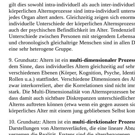
gilt dies sowohl intra-individuell als auch inter-individuel
körperlichen Alternsprozesse sind intra-individuell unters
jedes Organ altert anders. Gleichzeitig zeigen sich enorme
individuelle Unterschiede der körperlichen Alternsprozes
auch der psychischen Befindlichkeit im Alter. Tendenzie
Unterschiede zwischen Personen mit steigendem Lebensal
und chronologisch gleichaltrige Menschen sind in allen
eine sehr heterogene Gruppe.
9. Grundsatz: Altern ist ein
multi-dimensionaler Prozes
dem Sinne, dass individuelles Altern gleichzeitig auf sehr
verschiedenen Ebenen (Körper, Kognition, Psyche, Identit
Rollen u.a.) stattfindet. Verschiedene Dimensionen des Al
zwar interkorreliert, aber die Korrelationen sind nicht im
stark. Die Multi-Dimensionalität von Alternsprozessen be
dass damit auch sichtbare Diskrepanzen unterschiedliche
Alterns auftreten können (etwa wenn ein gegen aussen si
körperliches Alter mit einem jung gebliebenen Selbst kom
10. Grundsatz: Altern ist ein
multi-direktionaler Prozes
Darstellungen von Alternsverläufen, die eine lineare Ab
verzerren die Realität. Erstens sind die altersbezogenen