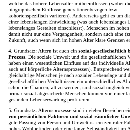
welche das höhere Lebensalter mitbeeinflussen (wobei di
biographischen Einflüsse generationenbezogen bzw.
kohortenspezifisch variieren). Andererseits geht es um di
einer lebenslangen Entwicklung (was auch lebenslanges 
lebenslanges Gestalten einschliesst). Menschen im hohen
damit nicht nur eine Vergangenheit, sondern auch eine (z
Zukunft, auch wenn sich im hohen Alter klare Grenzen e
4. Grundsatz: Altern ist auch ein
sozial-gesellschaftlich
Prozess
. Die soziale Umwelt und die gesellschaftlichen V
haben einen wesentlichen Einfluss auf das individuelle A
auch auf körperliche Alternsprozessen). Entsprechend we
gleichaltrige Menschen je nach sozialer Lebenslage und 
gesellschaftlichen Verhältnissen ein unterschiedliches Alte
schon die Chancen, alt zu werden, sind sozial ungleich ve
primär sozial abgesicherte Menschen können von einer l
gesunden Lebenserwartung profitieren.
5. Grundsatz: Alternsprozesse sind in vielen Bereichen e
von persönlichen Faktoren und sozial-räumlicher Um
gute Passung von Person und Umwelt ist ein zentraler Fak
hohes Wohlbefinden oder eine lange Selbständigkeit im Al